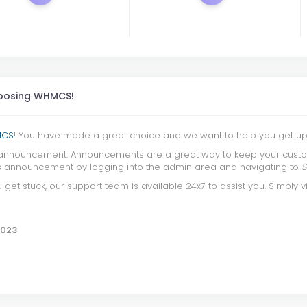
hoosing WHMCS!
CS
! You have made a great choice and we want to help you get up 
 announcement. Announcements are a great way to keep your custo
his announcement by logging into the admin area and navigating to
S
u get stuck, our support team is available 24x7 to assist you. Simply v
2023