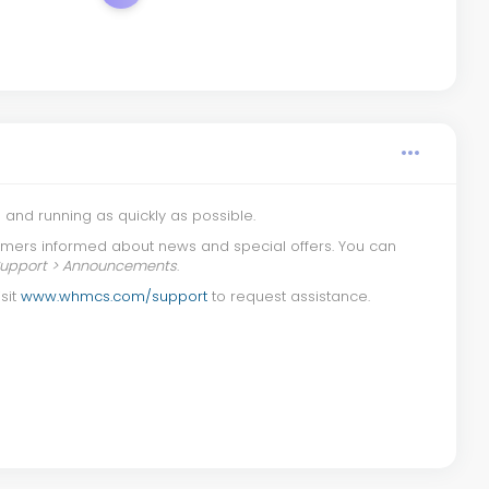
and running as quickly as possible.
mers informed about news and special offers. You can
upport > Announcements
.
isit
www.whmcs.com/support
to request assistance.